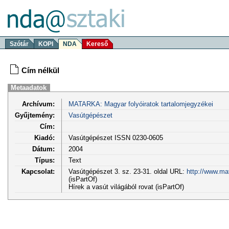
Szótár
KOPI
NDA
Kereső
Cím nélkül
Metaadatok
Archívum:
MATARKA: Magyar folyóiratok tartalomjegyzékei
Gyűjtemény:
Vasútgépészet
Cím:
Kiadó:
Vasútgépészet ISSN 0230-0605
Dátum:
2004
Típus:
Text
Kapcsolat:
Vasútgépészet 3. sz. 23-31. oldal URL:
http://www.ma
(isPartOf)
Hírek a vasút világából rovat (isPartOf)