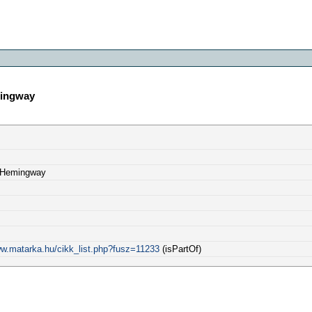
mingway
t Hemingway
ww.matarka.hu/cikk_list.php?fusz=11233
(isPartOf)