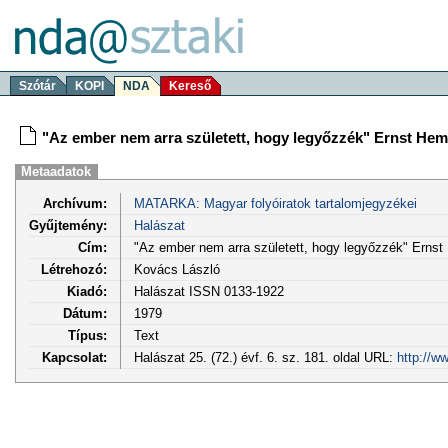
Szótár
KOPI
NDA
Kereső
"Az ember nem arra született, hogy legyőzzék" Ernst He
Metaadatok
Archívum:
MATARKA: Magyar folyóiratok tartalomjegyzékei
Gyűjtemény:
Halászat
Cím:
"Az ember nem arra született, hogy legyőzzék" Erns
Létrehozó:
Kovács László
Kiadó:
Halászat ISSN 0133-1922
Dátum:
1979
Típus:
Text
Kapcsolat:
Halászat 25. (72.) évf. 6. sz. 181. oldal URL:
http://w