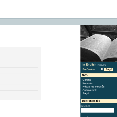
in English
|
magyarul
Betűméret:
Súgó
NDA
Címlap
Keresés
Részletes keresés
Archívumok
Súgó
Bejelentkezés
Belépés