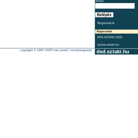
Jelszó
Regisztráció
Kapcsolat
MTA SZTAKI DSD
szotar.sztaki.hu
copyright © 1997-2005
mta sztaki
|
rendszergazda
dsd.sztaki.hu