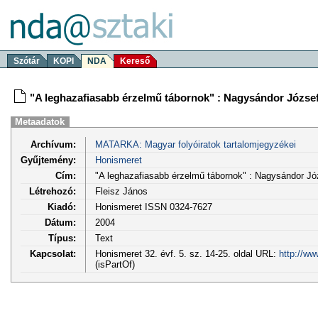
Szótár
KOPI
NDA
Kereső
"A leghazafiasabb érzelmű tábornok" : Nagysándor Józse
Metaadatok
Archívum:
MATARKA: Magyar folyóiratok tartalomjegyzékei
Gyűjtemény:
Honismeret
Cím:
"A leghazafiasabb érzelmű tábornok" : Nagysándor Jó
Létrehozó:
Fleisz János
Kiadó:
Honismeret ISSN 0324-7627
Dátum:
2004
Típus:
Text
Kapcsolat:
Honismeret 32. évf. 5. sz. 14-25. oldal URL:
http://ww
(isPartOf)