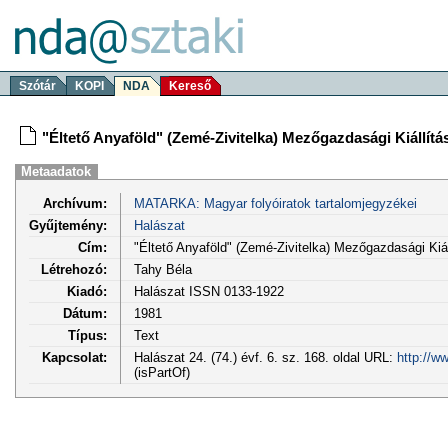
Szótár
KOPI
NDA
Kereső
"Éltető Anyaföld" (Zemé-Zivitelka) Mezőgazdasági Kiállít
Metaadatok
Archívum:
MATARKA: Magyar folyóiratok tartalomjegyzékei
Gyűjtemény:
Halászat
Cím:
"Éltető Anyaföld" (Zemé-Zivitelka) Mezőgazdasági Kiá
Létrehozó:
Tahy Béla
Kiadó:
Halászat ISSN 0133-1922
Dátum:
1981
Típus:
Text
Kapcsolat:
Halászat 24. (74.) évf. 6. sz. 168. oldal URL:
http://w
(isPartOf)