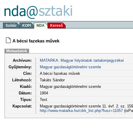
Szótár
KOPI
NDA
Kereső
A bécsi fazekas művek
Metaadatok
Archívum:
MATARKA: Magyar folyóiratok tartalomjegyzékei
Gyűjtemény:
Magyar gazdaságtörténelmi szemle
Cím:
A bécsi fazekas művek
Létrehozó:
Takáts Sándor
Kiadó:
Magyar gazdaságtörténelmi szemle
Dátum:
1904
Típus:
Text
Kapcsolat:
Magyar gazdaságtörténelmi szemle 11. évf. 2. sz. 159
http://www.matarka.hu/cikk_list.php?fusz=11057
(isPa