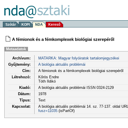
Szótár
KOPI
NDA
Kereső
A fémionok és a fémkomplexek biológiai szerepéről
Metaadatok
Archívum:
MATARKA: Magyar folyóiratok tartalomjegyzékei
Gyűjtemény:
A biológia aktuális problémái
Cím:
A fémionok és a fémkomplexek biológiai szerepéről
Létrehozó:
Kőrös Endre
Tóth Ildikó
Kiadó:
A biológia aktuális problémái ISSN 0324-2129
Dátum:
1978
Típus:
Text
Kapcsolat:
A biológia aktuális problémái 14. sz. 77-137. oldal UR
fusz=11035
(isPartOf)