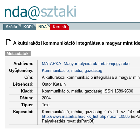
Szótár
KOPI
NDA
Kereső
A kultúraközi kommunikáció integrálása a magyar mint id
Metaadatok
Archívum:
MATARKA: Magyar folyóiratok tartalomjegyzékei
Gyűjtemény:
Kommunikáció, média, gazdaság
Cím:
A kultúraközi kommunikáció integrálása a magyar min
Létrehozó:
Östör Katalin
Kiadó:
Kommunikáció, média, gazdaság ISSN 1589-9500
Dátum:
2004
Típus:
Text
Kapcsolat:
Kommunikáció, média, gazdaság 2. évf. 1. sz. 147. o
http://www.matarka.hu/cikk_list.php?fusz=10585
(isPa
Pályakezdés rovat (isPartOf)