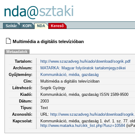
Szótár
KOPI
NDA
Kereső
Multimédia a digitális televízióban
Metaadatok
Tartalom:
http://www.szazadveg.hu/kiado/download/sogrik.pdf
Archívum:
MATARKA: Magyar folyóiratok tartalomjegyzékei
Gyűjtemény:
Kommunikáció, média, gazdaság
Cím:
Multimédia a digitális televízióban
Létrehozó:
Sogrik György
Kiadó:
Kommunikáció, média, gazdaság ISSN 1589-9500
Dátum:
2003
Típus:
Text
Azonosító:
URL:
http://www.szazadveg.hu/kiado/download/sogrik.
Kapcsolat:
Kommunikáció, média, gazdaság 1. évf. 1. sz. 77. ol
http://www.matarka.hu/cikk_list.php?fusz=10584
(isPa