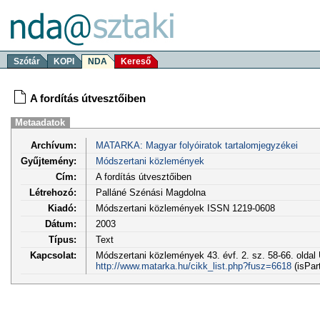
Szótár
KOPI
NDA
Kereső
A fordítás útvesztőiben
Metaadatok
Archívum:
MATARKA: Magyar folyóiratok tartalomjegyzékei
Gyűjtemény:
Módszertani közlemények
Cím:
A fordítás útvesztőiben
Létrehozó:
Palláné Szénási Magdolna
Kiadó:
Módszertani közlemények ISSN 1219-0608
Dátum:
2003
Típus:
Text
Kapcsolat:
Módszertani közlemények 43. évf. 2. sz. 58-66. oldal
http://www.matarka.hu/cikk_list.php?fusz=6618
(isPar