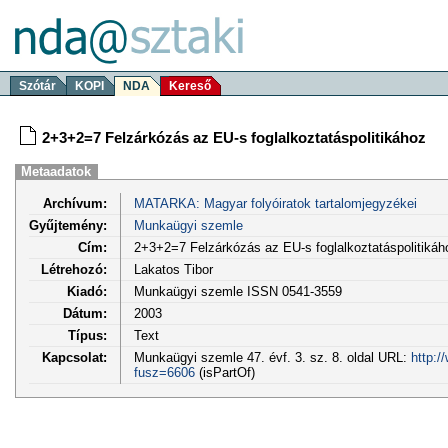
Szótár
KOPI
NDA
Kereső
2+3+2=7 Felzárkózás az EU-s foglalkoztatáspolitikához
Metaadatok
Archívum:
MATARKA: Magyar folyóiratok tartalomjegyzékei
Gyűjtemény:
Munkaügyi szemle
Cím:
2+3+2=7 Felzárkózás az EU-s foglalkoztatáspolitikáh
Létrehozó:
Lakatos Tibor
Kiadó:
Munkaügyi szemle ISSN 0541-3559
Dátum:
2003
Típus:
Text
Kapcsolat:
Munkaügyi szemle 47. évf. 3. sz. 8. oldal URL:
http:/
fusz=6606
(isPartOf)