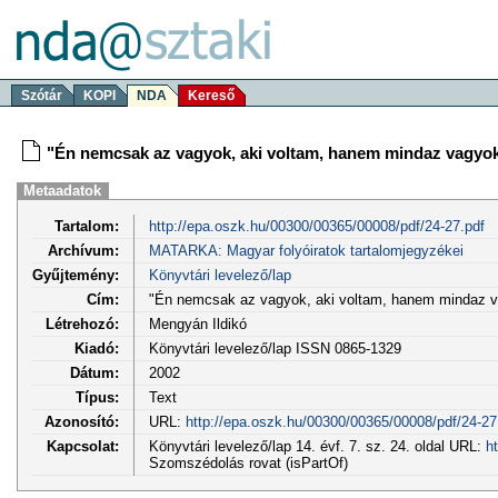
Szótár
KOPI
NDA
Kereső
"Én nemcsak az vagyok, aki voltam, hanem mindaz vagyok,
Metaadatok
Tartalom:
http://epa.oszk.hu/00300/00365/00008/pdf/24-27.pdf
Archívum:
MATARKA: Magyar folyóiratok tartalomjegyzékei
Gyűjtemény:
Könyvtári levelező/lap
Cím:
"Én nemcsak az vagyok, aki voltam, hanem mindaz va
Létrehozó:
Mengyán Ildikó
Kiadó:
Könyvtári levelező/lap ISSN 0865-1329
Dátum:
2002
Típus:
Text
Azonosító:
URL:
http://epa.oszk.hu/00300/00365/00008/pdf/24-27
Kapcsolat:
Könyvtári levelező/lap 14. évf. 7. sz. 24. oldal URL:
h
Szomszédolás rovat (isPartOf)