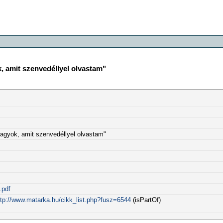
 amit szenvedéllyel olvastam"
gyok, amit szenvedéllyel olvastam"
.pdf
ttp://www.matarka.hu/cikk_list.php?fusz=6544
(isPartOf)