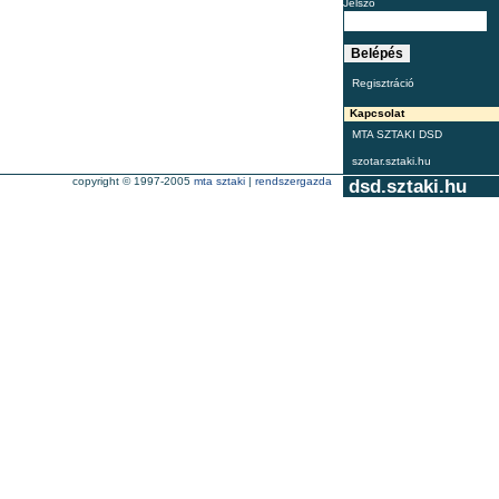
Jelszó
Regisztráció
Kapcsolat
MTA SZTAKI DSD
szotar.sztaki.hu
copyright © 1997-2005
mta sztaki
|
rendszergazda
dsd.sztaki.hu