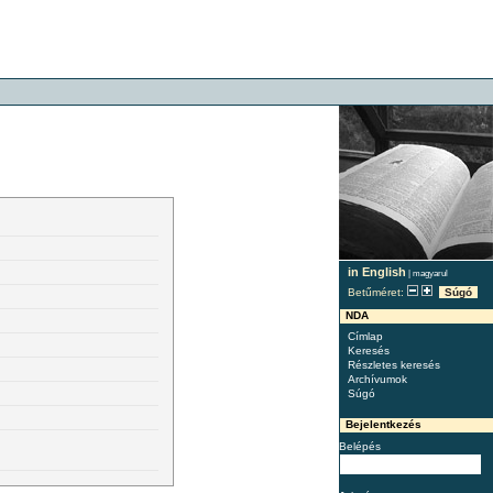
in English
|
magyarul
Betűméret:
Súgó
NDA
Címlap
Keresés
Részletes keresés
Archívumok
Súgó
Bejelentkezés
Belépés