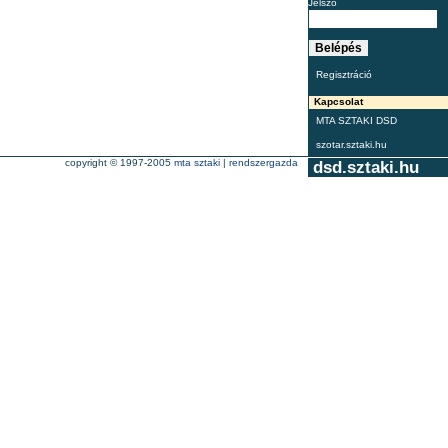
Jelszó
Regisztráció
Kapcsolat
MTA SZTAKI DSD
szotar.sztaki.hu
copyright © 1997-2005
mta sztaki
|
rendszergazda
dsd.sztaki.hu