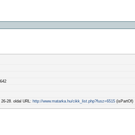
6642
z. 26-28. oldal URL:
http://www.matarka.hu/cikk_list.php?fusz=6515
(isPartOf)