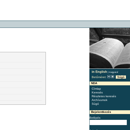
in English
|
magyarul
Betűméret:
Súgó
NDA
Címlap
Keresés
Részletes keresés
Archívumok
Súgó
Bejelentkezés
Belépés