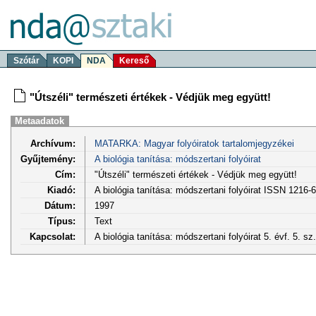
Szótár
KOPI
NDA
Kereső
"Útszéli" természeti értékek - Védjük meg együtt!
Metaadatok
Archívum:
MATARKA: Magyar folyóiratok tartalomjegyzékei
Gyűjtemény:
A biológia tanítása: módszertani folyóirat
Cím:
"Útszéli" természeti értékek - Védjük meg együtt!
Kiadó:
A biológia tanítása: módszertani folyóirat ISSN 1216-
Dátum:
1997
Típus:
Text
Kapcsolat:
A biológia tanítása: módszertani folyóirat 5. évf. 5. s