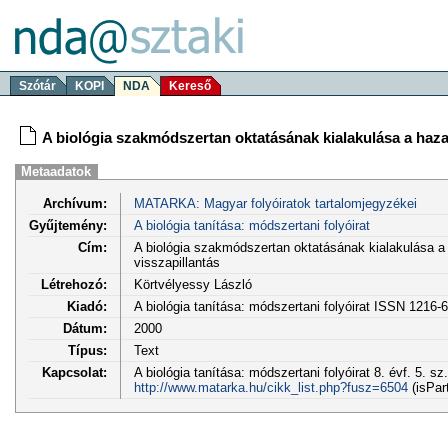
Szótár
KOPI
NDA
Kereső
A biológia szakmódszertan oktatásának kialakulása a hazai
Metaadatok
Archívum:
MATARKA: Magyar folyóiratok tartalomjegyzékei
Gyűjtemény:
A biológia tanítása: módszertani folyóirat
Cím:
A biológia szakmódszertan oktatásának kialakulása a 
visszapillantás
Létrehozó:
Körtvélyessy László
Kiadó:
A biológia tanítása: módszertani folyóirat ISSN 1216-
Dátum:
2000
Típus:
Text
Kapcsolat:
A biológia tanítása: módszertani folyóirat 8. évf. 5. sz
http://www.matarka.hu/cikk_list.php?fusz=6504
(isPar