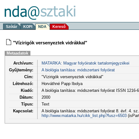
Szótár
KOPI
NDA
Kereső
"Vízirigók versenyeztek vidrákkal"
Metaadatok
Archívum:
MATARKA: Magyar folyóiratok tartalomjegyzékei
Gyűjtemény:
A biológia tanítása: módszertani folyóirat
Cím:
"Vízirigók versenyeztek vidrákkal"
Létrehozó:
Horváthné Papp Ibolya
Kiadó:
A biológia tanítása: módszertani folyóirat ISSN 1216-
Dátum:
2000
Típus:
Text
Kapcsolat:
A biológia tanítása: módszertani folyóirat 8. évf. 4. sz
http://www.matarka.hu/cikk_list.php?fusz=6503
(isPar