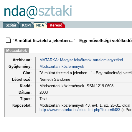
Szótár
KOPI
NDA
Kereső
"A múltat tiszteld a jelenben..." - Egy műveltségi vetélkedő 
Metaadatok
Archívum:
MATARKA: Magyar folyóiratok tartalomjegyzékei
Gyűjtemény:
Módszertani közlemények
Cím:
"A múltat tiszteld a jelenben..." - Egy műveltségi vetél
Létrehozó:
Németh Sándorné
Kiadó:
Módszertani közlemények ISSN 1219-0608
Dátum:
2003
Típus:
Text
Kapcsolat:
Módszertani közlemények 43. évf. 1. sz. 26-31. oldal
http://www.matarka.hu/cikk_list.php?fusz=6483
(isPar