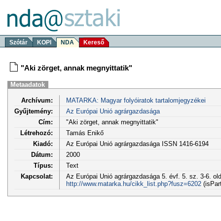
Szótár
KOPI
NDA
Kereső
"Aki zörget, annak megnyittatik"
Metaadatok
Archívum:
MATARKA: Magyar folyóiratok tartalomjegyzékei
Gyűjtemény:
Az Európai Unió agrárgazdasága
Cím:
"Aki zörget, annak megnyittatik"
Létrehozó:
Tamás Enikő
Kiadó:
Az Európai Unió agrárgazdasága ISSN 1416-6194
Dátum:
2000
Típus:
Text
Kapcsolat:
Az Európai Unió agrárgazdasága 5. évf. 5. sz. 3-6. ol
http://www.matarka.hu/cikk_list.php?fusz=6202
(isPar