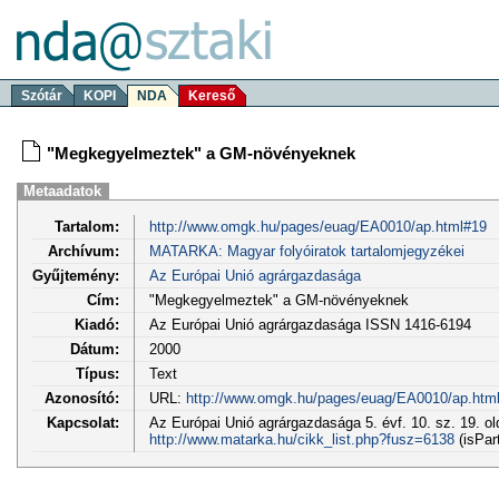
Szótár
KOPI
NDA
Kereső
"Megkegyelmeztek" a GM-növényeknek
Metaadatok
Tartalom:
http://www.omgk.hu/pages/euag/EA0010/ap.html#19
Archívum:
MATARKA: Magyar folyóiratok tartalomjegyzékei
Gyűjtemény:
Az Európai Unió agrárgazdasága
Cím:
"Megkegyelmeztek" a GM-növényeknek
Kiadó:
Az Európai Unió agrárgazdasága ISSN 1416-6194
Dátum:
2000
Típus:
Text
Azonosító:
URL:
http://www.omgk.hu/pages/euag/EA0010/ap.htm
Kapcsolat:
Az Európai Unió agrárgazdasága 5. évf. 10. sz. 19. ol
http://www.matarka.hu/cikk_list.php?fusz=6138
(isPar