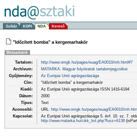
Szótár
KOPI
NDA
Kereső
"Időzített bomba" a kergemarhakór
Metaadatok
Tartalom:
http://www.omgk.hu/pages/euag/EA0010/mh.html#7
Archívum:
MATARKA: Magyar folyóiratok tartalomjegyzékei
Gyűjtemény:
Az Európai Unió agrárgazdasága
Cím:
"Időzített bomba" a kergemarhakór
Kiadó:
Az Európai Unió agrárgazdasága ISSN 1416-6194
Dátum:
2000
Típus:
Text
Azonosító:
URL:
http://www.omgk.hu/pages/euag/EA0010/mh.htm
Kapcsolat:
Az Európai Unió agrárgazdasága 5. évf. 10. sz. 7. old
http://www.matarka.hu/cikk_list.php?fusz=6138
(isPar