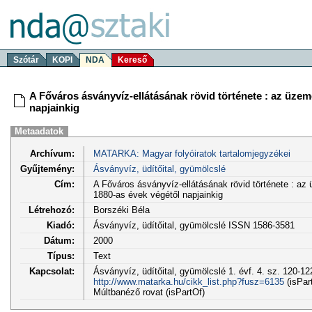
Szótár
KOPI
NDA
Kereső
A Főváros ásványvíz-ellátásának rövid története : az üzem
napjainkig
Metaadatok
Archívum:
MATARKA: Magyar folyóiratok tartalomjegyzékei
Gyűjtemény:
Ásványvíz, üdítőital, gyümölcslé
Cím:
A Főváros ásványvíz-ellátásának rövid története : az
1880-as évek végétől napjainkig
Létrehozó:
Borszéki Béla
Kiadó:
Ásványvíz, üdítőital, gyümölcslé ISSN 1586-3581
Dátum:
2000
Típus:
Text
Kapcsolat:
Ásványvíz, üdítőital, gyümölcslé 1. évf. 4. sz. 120-12
http://www.matarka.hu/cikk_list.php?fusz=6135
(isPar
Múltbanéző rovat (isPartOf)