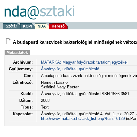
Szótár
KOPI
NDA
Kereső
A budapesti karszvizek bakteriológiai minőségének változ
Metaadatok
Archívum:
MATARKA: Magyar folyóiratok tartalomjegyzékei
Gyűjtemény:
Ásványvíz, üdítőital, gyümölcslé
Cím:
A budapesti karszvizek bakteriológiai minőségének vá
Létrehozó:
Németh László
Sződiné Nagy Eszter
Kiadó:
Ásványvíz, üdítőital, gyümölcslé ISSN 1586-3581
Dátum:
2003
Típus:
Text
Kapcsolat:
Ásványvíz, üdítőital, gyümölcslé 4. évf. 1. sz. 20-27.
http://www.matarka.hu/cikk_list.php?fusz=6129
(isPar