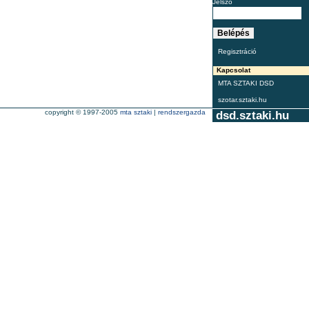
Jelszó
Regisztráció
Kapcsolat
MTA SZTAKI DSD
szotar.sztaki.hu
copyright © 1997-2005
mta sztaki
|
rendszergazda
dsd.sztaki.hu