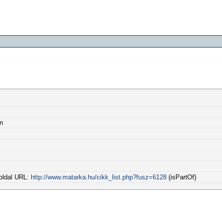
n
 oldal URL:
http://www.matarka.hu/cikk_list.php?fusz=6128
(isPartOf)