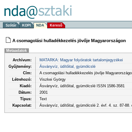
Szótár
KOPI
NDA
Kereső
A csomagolási hulladékkezelés jövője Magyarországon
Metaadatok
Archívum:
MATARKA: Magyar folyóiratok tartalomjegyzékei
Gyűjtemény:
Ásványvíz, üdítőital, gyümölcslé
Cím:
A csomagolási hulladékkezelés jövője Magyarországo
Létrehozó:
Viszkei György
Kiadó:
Ásványvíz, üdítőital, gyümölcslé ISSN 1586-3581
Dátum:
2001
Típus:
Text
Kapcsolat:
Ásványvíz, üdítőital, gyümölcslé 2. évf. 4. sz. 87-88.