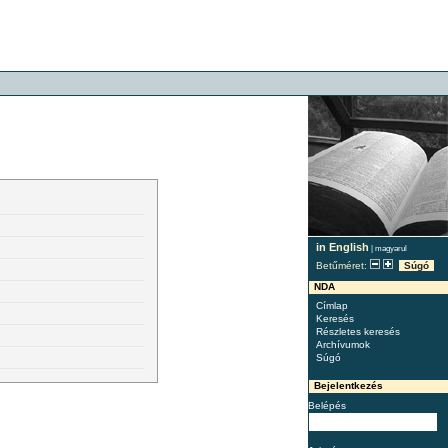
in English
|
magyarul
Betűméret:
Súgó
NDA
Címlap
Keresés
Részletes keresés
Archívumok
Súgó
Bejelentkezés
Belépés