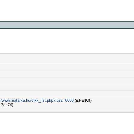
://www.matarka.hu/cikk_list.php?fusz=6088
(isPartOf)
sPartOf)