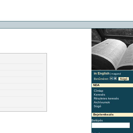
in English
|
magyarul
Betűméret:
Súgó
NDA
Címlap
Keresés
Részletes keresés
Archívumok
Súgó
Bejelentkezés
Belépés