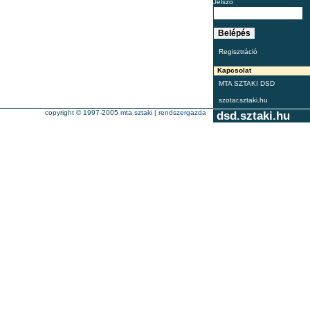
Jelszó
Regisztráció
Kapcsolat
MTA SZTAKI DSD
szotar.sztaki.hu
copyright © 1997-2005
mta sztaki
|
rendszergazda
dsd.sztaki.hu