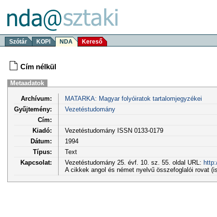
Szótár
KOPI
NDA
Kereső
Cím nélkül
Metaadatok
Archívum:
MATARKA: Magyar folyóiratok tartalomjegyzékei
Gyűjtemény:
Vezetéstudomány
Cím:
Kiadó:
Vezetéstudomány ISSN 0133-0179
Dátum:
1994
Típus:
Text
Kapcsolat:
Vezetéstudomány 25. évf. 10. sz. 55. oldal URL:
http
A cikkek angol és német nyelvű összefoglalói rovat (i