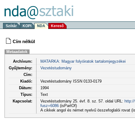
Szótár
KOPI
NDA
Kereső
Cím nélkül
Metaadatok
Archívum:
MATARKA: Magyar folyóiratok tartalomjegyzékei
Gyűjtemény:
Vezetéstudomány
Cím:
Kiadó:
Vezetéstudomány ISSN 0133-0179
Dátum:
1994
Típus:
Text
Kapcsolat:
Vezetéstudomány 25. évf. 8. sz. 57. oldal URL:
http:
fusz=6086
(isPartOf)
A cikkek angol és német nyelvű összefoglalói rovat (i