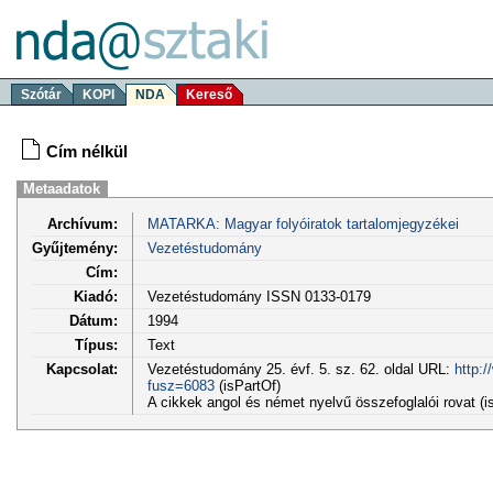
Szótár
KOPI
NDA
Kereső
Cím nélkül
Metaadatok
Archívum:
MATARKA: Magyar folyóiratok tartalomjegyzékei
Gyűjtemény:
Vezetéstudomány
Cím:
Kiadó:
Vezetéstudomány ISSN 0133-0179
Dátum:
1994
Típus:
Text
Kapcsolat:
Vezetéstudomány 25. évf. 5. sz. 62. oldal URL:
http:
fusz=6083
(isPartOf)
A cikkek angol és német nyelvű összefoglalói rovat (i