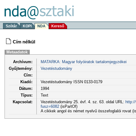
Szótár
KOPI
NDA
Kereső
Cím nélkül
Metaadatok
Archívum:
MATARKA: Magyar folyóiratok tartalomjegyzékei
Gyűjtemény:
Vezetéstudomány
Cím:
Kiadó:
Vezetéstudomány ISSN 0133-0179
Dátum:
1994
Típus:
Text
Kapcsolat:
Vezetéstudomány 25. évf. 4. sz. 63. oldal URL:
http:
fusz=6082
(isPartOf)
A cikkek angol és német nyelvű összefoglalói rovat (i