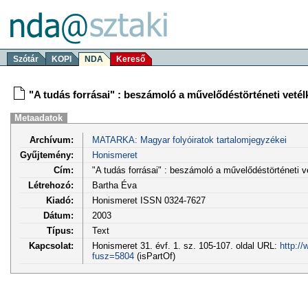
Szótár
KOPI
NDA
Kereső
"A tudás forrásai" : beszámoló a művelődéstörténeti vetél
Metaadatok
Archívum:
MATARKA: Magyar folyóiratok tartalomjegyzékei
Gyűjtemény:
Honismeret
Cím:
"A tudás forrásai" : beszámoló a művelődéstörténeti v
Létrehozó:
Bartha Éva
Kiadó:
Honismeret ISSN 0324-7627
Dátum:
2003
Típus:
Text
Kapcsolat:
Honismeret 31. évf. 1. sz. 105-107. oldal URL:
http:/
fusz=5804
(isPartOf)