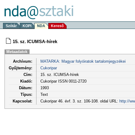
Szótár
KOPI
NDA
Kereső
15. sz. ICUMSA-hírek
Metaadatok
Archívum:
MATARKA: Magyar folyóiratok tartalomjegyzékei
Gyűjtemény:
Cukoripar
Cím:
15. sz. ICUMSA-hírek
Kiadó:
Cukoripar ISSN 0011-2720
Dátum:
1993
Típus:
Text
Kapcsolat:
Cukoripar 46. évf. 3. sz. 106-108. oldal URL:
http://w