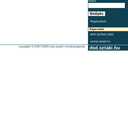
Jelszó
Regisztráció
Kapcsolat
MTA SZTAKI DSD
szotar.sztaki.hu
copyright © 1997-2005
mta sztaki
|
rendszergazda
dsd.sztaki.hu