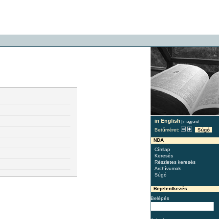
in English
|
magyarul
Betűméret:
Súgó
NDA
Címlap
Keresés
Részletes keresés
Archívumok
Súgó
Bejelentkezés
Belépés