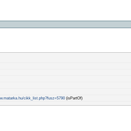
ww.matarka.hu/cikk_list.php?fusz=5790
(isPartOf)