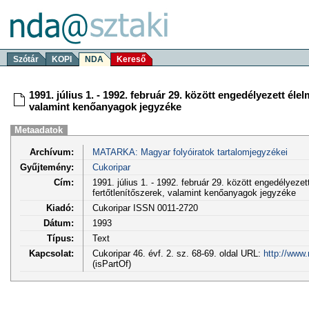
Szótár
KOPI
NDA
Kereső
1991. július 1. - 1992. február 29. között engedélyezett élelm
valamint kenőanyagok jegyzéke
Metaadatok
Archívum:
MATARKA: Magyar folyóiratok tartalomjegyzékei
Gyűjtemény:
Cukoripar
Cím:
1991. július 1. - 1992. február 29. között engedélyezett
fertőtlenítőszerek, valamint kenőanyagok jegyzéke
Kiadó:
Cukoripar ISSN 0011-2720
Dátum:
1993
Típus:
Text
Kapcsolat:
Cukoripar 46. évf. 2. sz. 68-69. oldal URL:
http://www
(isPartOf)