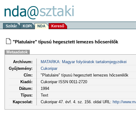
Szótár
KOPI
NDA
Kereső
"Platulaire" típusú hegesztett lemezes hőcserélők
Metaadatok
Archívum:
MATARKA: Magyar folyóiratok tartalomjegyzékei
Gyűjtemény:
Cukoripar
Cím:
"Platulaire" típusú hegesztett lemezes hőcserélők
Kiadó:
Cukoripar ISSN 0011-2720
Dátum:
1994
Típus:
Text
Kapcsolat:
Cukoripar 47. évf. 4. sz. 156. oldal URL:
http://www.m