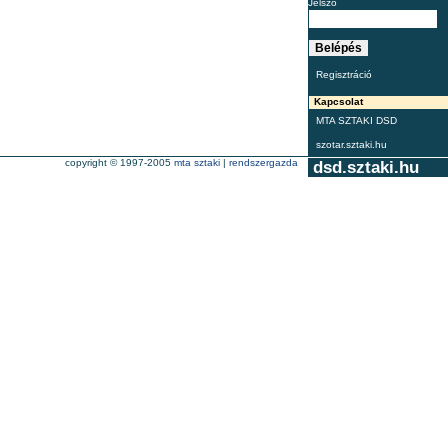
Jelszó
Regisztráció
Kapcsolat
MTA SZTAKI DSD
szotar.sztaki.hu
copyright © 1997-2005
mta sztaki
|
rendszergazda
dsd.sztaki.hu