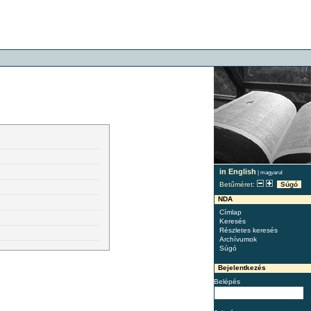
in English
|
magyarul
Betűméret:
Súgó
NDA
Címlap
Keresés
Részletes keresés
Archívumok
Súgó
Bejelentkezés
Belépés