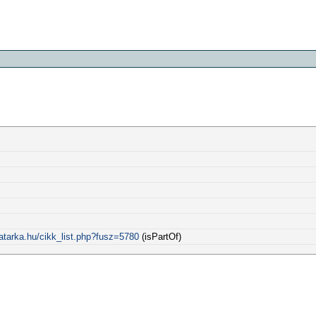
atarka.hu/cikk_list.php?fusz=5780
(isPartOf)