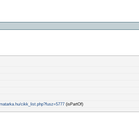
.matarka.hu/cikk_list.php?fusz=5777
(isPartOf)