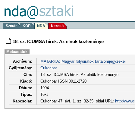
Szótár
KOPI
NDA
Kereső
18. sz. ICUMSA hírek: Az elnök közleménye
Metaadatok
Archívum:
MATARKA: Magyar folyóiratok tartalomjegyzékei
Gyűjtemény:
Cukoripar
Cím:
18. sz. ICUMSA hírek: Az elnök közleménye
Kiadó:
Cukoripar ISSN 0011-2720
Dátum:
1994
Típus:
Text
Kapcsolat:
Cukoripar 47. évf. 1. sz. 32-35. oldal URL:
http://www