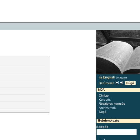
in English
|
magyarul
Betűméret:
Súgó
NDA
Címlap
Keresés
Részletes keresés
Archívumok
Súgó
Bejelentkezés
Belépés