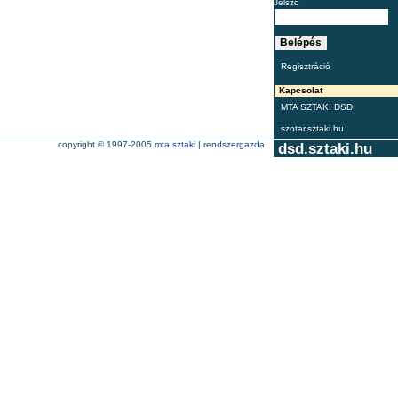
Jelszó
Regisztráció
Kapcsolat
MTA SZTAKI DSD
szotar.sztaki.hu
copyright © 1997-2005
mta sztaki
|
rendszergazda
dsd.sztaki.hu