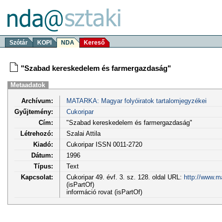
Szótár
KOPI
NDA
Kereső
"Szabad kereskedelem és farmergazdaság"
Metaadatok
Archívum:
MATARKA: Magyar folyóiratok tartalomjegyzékei
Gyűjtemény:
Cukoripar
Cím:
"Szabad kereskedelem és farmergazdaság"
Létrehozó:
Szalai Attila
Kiadó:
Cukoripar ISSN 0011-2720
Dátum:
1996
Típus:
Text
Kapcsolat:
Cukoripar 49. évf. 3. sz. 128. oldal URL:
http://www.m
(isPartOf)
információ rovat (isPartOf)