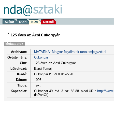
Szótár
KOPI
NDA
Kereső
125 éves az Ácsi Cukorgyár
Metaadatok
Archívum:
MATARKA: Magyar folyóiratok tartalomjegyzékei
Gyűjtemény:
Cukoripar
Cím:
125 éves az Ácsi Cukorgyár
Létrehozó:
Barsi Tomaj
Kiadó:
Cukoripar ISSN 0011-2720
Dátum:
1996
Típus:
Text
Kapcsolat:
Cukoripar 49. évf. 3. sz. 85-88. oldal URL:
http://www
(isPartOf)