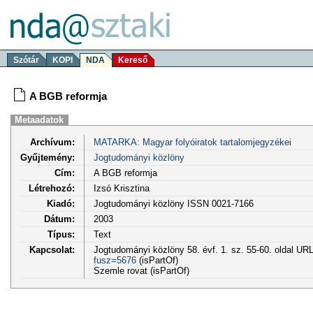
Szótár
KOPI
NDA
Kereső
A BGB reformja
Metaadatok
Archívum:
MATARKA: Magyar folyóiratok tartalomjegyzékei
Gyűjtemény:
Jogtudományi közlöny
Cím:
A BGB reformja
Létrehozó:
Izsó Krisztina
Kiadó:
Jogtudományi közlöny ISSN 0021-7166
Dátum:
2003
Típus:
Text
Kapcsolat:
Jogtudományi közlöny 58. évf. 1. sz. 55-60. oldal UR
fusz=5676
(isPartOf)
Szemle rovat (isPartOf)