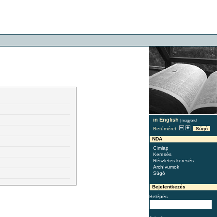
in English
|
magyarul
Betűméret:
Súgó
NDA
Címlap
Keresés
Részletes keresés
Archívumok
Súgó
Bejelentkezés
Belépés