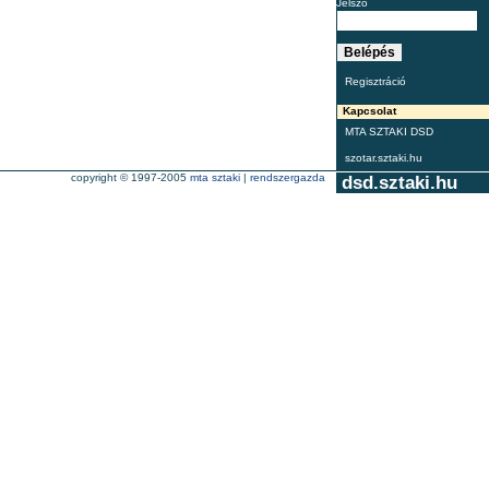
Jelszó
Regisztráció
Kapcsolat
MTA SZTAKI DSD
szotar.sztaki.hu
copyright © 1997-2005
mta sztaki
|
rendszergazda
dsd.sztaki.hu