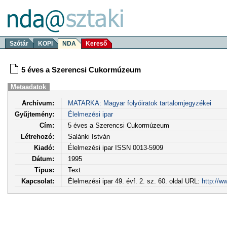
Szótár
KOPI
NDA
Kereső
5 éves a Szerencsi Cukormúzeum
Metaadatok
Archívum:
MATARKA: Magyar folyóiratok tartalomjegyzékei
Gyűjtemény:
Élelmezési ipar
Cím:
5 éves a Szerencsi Cukormúzeum
Létrehozó:
Salánki István
Kiadó:
Élelmezési ipar ISSN 0013-5909
Dátum:
1995
Típus:
Text
Kapcsolat:
Élelmezési ipar 49. évf. 2. sz. 60. oldal URL:
http://w