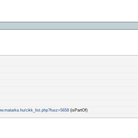
ww.matarka.hu/cikk_list.php?fusz=5658
(isPartOf)