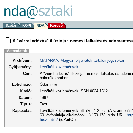
Szótár
KOPI
NDA
Kereső
A "vérrel adózás" illúziója : nemesi felkelés és adómente
Metaadatok
Archívum:
MATARKA: Magyar folyóiratok tartalomjegyzékei
Gyűjtemény:
Levéltári közlemények
Cím:
A "vérrel adózás" illúziója : nemesi felkelés és adóme
háborúk korában
Létrehozó:
Ódor Imre
Kiadó:
Levéltári közlemények ISSN 0024-1512
Dátum:
1987
Típus:
Text
Kapcsolat:
Levéltári közlemények 58. évf. 1-2. sz. (A szám önáll
60. évfordulója alkalmából ...) 159-173. oldal URL:
htt
fusz=5612
(isPartOf)