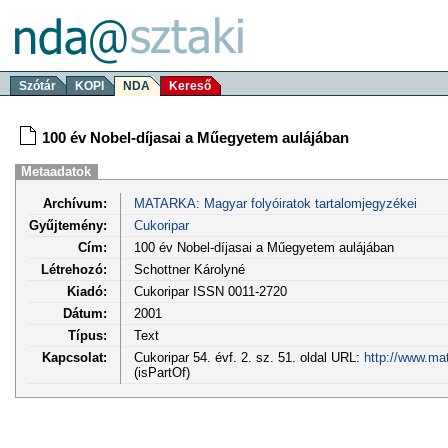
Szótár
KOPI
NDA
Kereső
100 év Nobel-díjasai a Műegyetem aulájában
Metaadatok
Archívum:
MATARKA: Magyar folyóiratok tartalomjegyzékei
Gyűjtemény:
Cukoripar
Cím:
100 év Nobel-díjasai a Műegyetem aulájában
Létrehozó:
Schottner Károlyné
Kiadó:
Cukoripar ISSN 0011-2720
Dátum:
2001
Típus:
Text
Kapcsolat:
Cukoripar 54. évf. 2. sz. 51. oldal URL:
http://www.ma
(isPartOf)