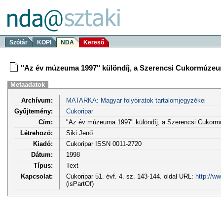
Szótár
KOPI
NDA
Kereső
"Az év múzeuma 1997" különdíj, a Szerencsi Cukormúze
Metaadatok
Archívum:
MATARKA: Magyar folyóiratok tartalomjegyzékei
Gyűjtemény:
Cukoripar
Cím:
"Az év múzeuma 1997" különdíj, a Szerencsi Cukor
Létrehozó:
Siki Jenő
Kiadó:
Cukoripar ISSN 0011-2720
Dátum:
1998
Típus:
Text
Kapcsolat:
Cukoripar 51. évf. 4. sz. 143-144. oldal URL:
http://w
(isPartOf)