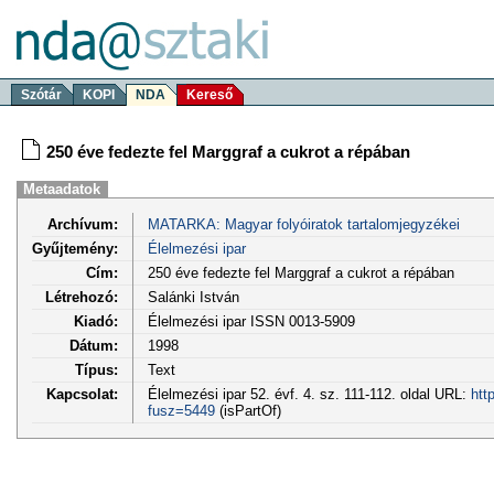
Szótár
KOPI
NDA
Kereső
250 éve fedezte fel Marggraf a cukrot a répában
Metaadatok
Archívum:
MATARKA: Magyar folyóiratok tartalomjegyzékei
Gyűjtemény:
Élelmezési ipar
Cím:
250 éve fedezte fel Marggraf a cukrot a répában
Létrehozó:
Salánki István
Kiadó:
Élelmezési ipar ISSN 0013-5909
Dátum:
1998
Típus:
Text
Kapcsolat:
Élelmezési ipar 52. évf. 4. sz. 111-112. oldal URL:
htt
fusz=5449
(isPartOf)