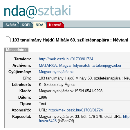
Szótár
KOPI
NDA
Kereső
103 tanulmány Hajdú Mihály 60. születésnapjára : Névtani É
Metaadatok
Tartalom:
http://mek.oszk.hu/01700/01724
Archívum:
MATARKA: Magyar folyóiratok tartalomjegyzékei
Gyűjtemény:
Magyar nyelvjárások
Cím:
103 tanulmány Hajdú Mihály 60. születésnapjára : Névt
Létrehozó:
K. Szoboszlay Ágnes
Kiadó:
Magyar nyelvjárások ISSN 0541-9298
Dátum:
1996
Típus:
Text
Azonosító:
URL:
http://mek.oszk.hu/01700/01724
Kapcsolat:
Magyar nyelvjárások 33. köt. 176-179. oldal URL:
http
fusz=5428
(isPartOf)