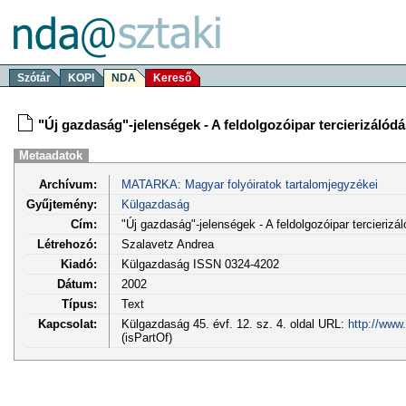
Szótár
KOPI
NDA
Kereső
"Új gazdaság"-jelenségek - A feldolgozóipar tercierizálód
Metaadatok
Archívum:
MATARKA: Magyar folyóiratok tartalomjegyzékei
Gyűjtemény:
Külgazdaság
Cím:
"Új gazdaság"-jelenségek - A feldolgozóipar tercierizá
Létrehozó:
Szalavetz Andrea
Kiadó:
Külgazdaság ISSN 0324-4202
Dátum:
2002
Típus:
Text
Kapcsolat:
Külgazdaság 45. évf. 12. sz. 4. oldal URL:
http://www
(isPartOf)