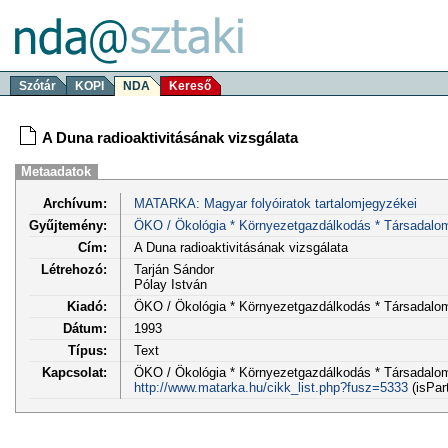
Szótár
KOPI
NDA
Kereső
A Duna radioaktivitásának vizsgálata
Metaadatok
Archívum:
MATARKA: Magyar folyóiratok tartalomjegyzékei
Gyűjtemény:
ÖKO / Ökológia * Környezetgazdálkodás * Társadalo
Cím:
A Duna radioaktivitásának vizsgálata
Létrehozó:
Tarján Sándor
Pólay István
Kiadó:
ÖKO / Ökológia * Környezetgazdálkodás * Társadalo
Dátum:
1993
Típus:
Text
Kapcsolat:
ÖKO / Ökológia * Környezetgazdálkodás * Társadalom 4
http://www.matarka.hu/cikk_list.php?fusz=5333
(isPar