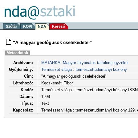
Szótár
KOPI
NDA
Kereső
"A magyar geológusok cselekedetei"
Metaadatok
Archívum:
MATARKA: Magyar folyóiratok tartalomjegyzékei
Gyűjtemény:
Természet világa : természettudományi közlöny
Cím:
"A magyar geológusok cselekedetei"
Létrehozó:
Kecskeméti Tibor
Kiadó:
Természet világa : természettudományi közlöny ISSN
Dátum:
1998
Típus:
Text
Kapcsolat:
Természet világa : természettudományi közlöny 129. é