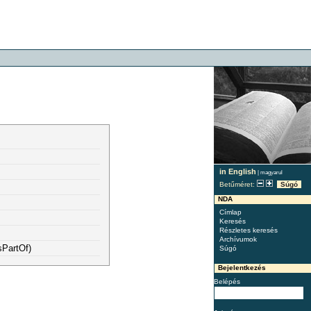
in English
|
magyarul
Betűméret:
Súgó
NDA
Címlap
Keresés
Részletes keresés
Archívumok
sPartOf)
Súgó
Bejelentkezés
Belépés