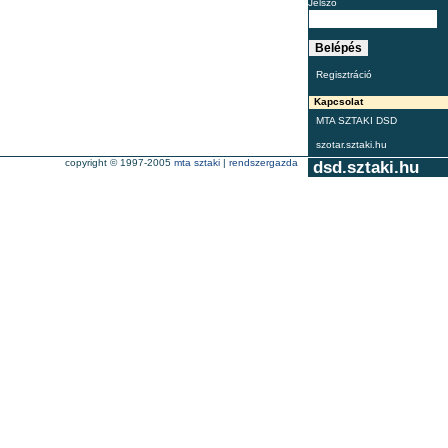
Jelszó
Regisztráció
Kapcsolat
MTA SZTAKI DSD
szotar.sztaki.hu
copyright © 1997-2005
mta sztaki
|
rendszergazda
dsd.sztaki.hu