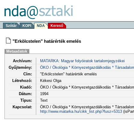
Szótár
KOPI
NDA
Kereső
"Erkölcstelen" határérték emelés
Metaadatok
Archívum:
MATARKA: Magyar folyóiratok tartalomjegyzékei
Gyűjtemény:
ÖKO / Ökológia * Környezetgazdálkodás * Társadalo
Cím:
"Erkölcstelen" határérték emelés
Létrehozó:
Kékesi Olga
Kiadó:
ÖKO / Ökológia * Környezetgazdálkodás * Társadalo
Dátum:
1994
Típus:
Text
Kapcsolat:
ÖKO / Ökológia * Környezetgazdálkodás * Társadalom 5
http://www.matarka.hu/cikk_list.php?fusz=5313
(isPar