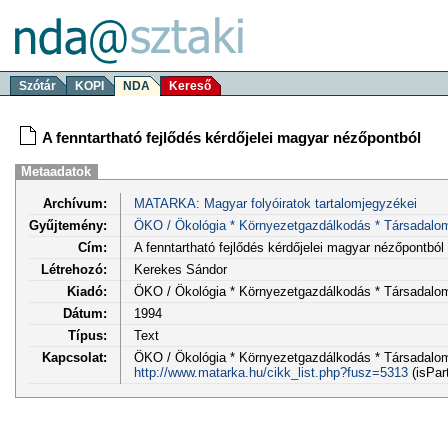
Szótár
KOPI
NDA
Kereső
A fenntartható fejlődés kérdőjelei magyar nézőpontból
Metaadatok
Archívum:
MATARKA: Magyar folyóiratok tartalomjegyzékei
Gyűjtemény:
ÖKO / Ökológia * Környezetgazdálkodás * Társadalo
Cím:
A fenntartható fejlődés kérdőjelei magyar nézőpontból
Létrehozó:
Kerekes Sándor
Kiadó:
ÖKO / Ökológia * Környezetgazdálkodás * Társadalo
Dátum:
1994
Típus:
Text
Kapcsolat:
ÖKO / Ökológia * Környezetgazdálkodás * Társadalom 5
http://www.matarka.hu/cikk_list.php?fusz=5313
(isPar