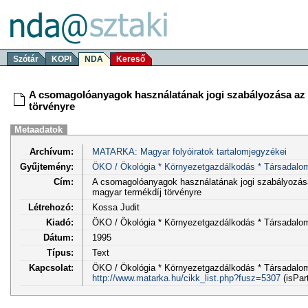
Szótár
KOPI
NDA
Kereső
A csomagolóanyagok használatának jogi szabályozása az 
törvényre
Metaadatok
Archívum:
MATARKA: Magyar folyóiratok tartalomjegyzékei
Gyűjtemény:
ÖKO / Ökológia * Környezetgazdálkodás * Társadalo
Cím:
A csomagolóanyagok használatának jogi szabályozás
magyar termékdíj törvényre
Létrehozó:
Kossa Judit
Kiadó:
ÖKO / Ökológia * Környezetgazdálkodás * Társadalo
Dátum:
1995
Típus:
Text
Kapcsolat:
ÖKO / Ökológia * Környezetgazdálkodás * Társadalom 6
http://www.matarka.hu/cikk_list.php?fusz=5307
(isPar