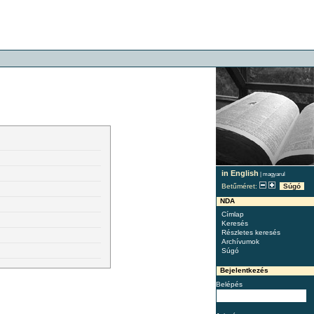
in English
|
magyarul
Betűméret:
Súgó
NDA
Címlap
Keresés
Részletes keresés
Archívumok
Súgó
Bejelentkezés
Belépés