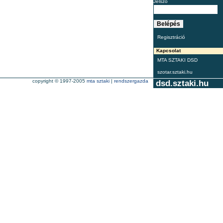
Jelszó
Regisztráció
Kapcsolat
MTA SZTAKI DSD
szotar.sztaki.hu
copyright © 1997-2005
mta sztaki
|
rendszergazda
dsd.sztaki.hu