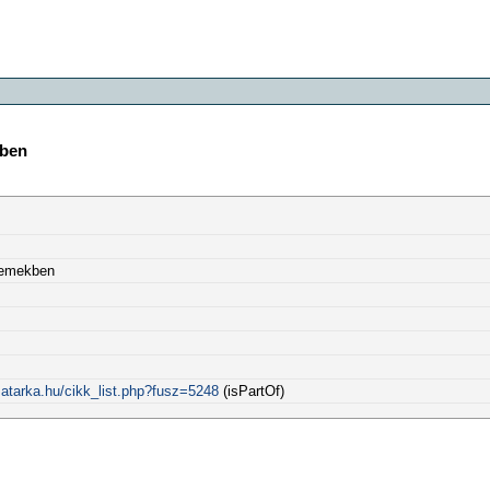
kben
zemekben
atarka.hu/cikk_list.php?fusz=5248
(isPartOf)