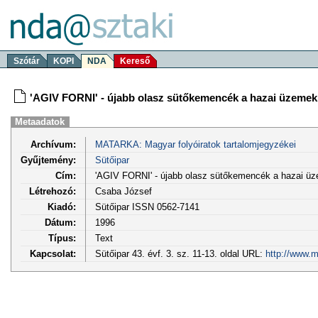
Szótár
KOPI
NDA
Kereső
'AGIV FORNI' - újabb olasz sütőkemencék a hazai üzeme
Metaadatok
Archívum:
MATARKA: Magyar folyóiratok tartalomjegyzékei
Gyűjtemény:
Sütőipar
Cím:
'AGIV FORNI' - újabb olasz sütőkemencék a hazai ü
Létrehozó:
Csaba József
Kiadó:
Sütőipar ISSN 0562-7141
Dátum:
1996
Típus:
Text
Kapcsolat:
Sütőipar 43. évf. 3. sz. 11-13. oldal URL:
http://www.m