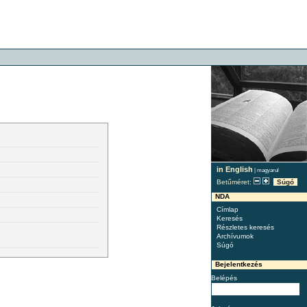
in English
|
magyarul
Betűméret:
Súgó
NDA
Címlap
Keresés
Részletes keresés
Archívumok
Súgó
Bejelentkezés
Belépés