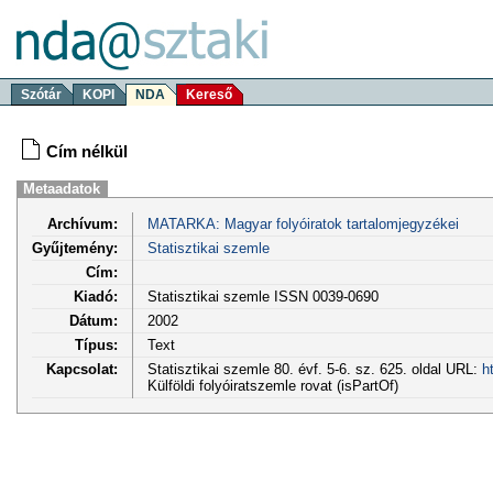
Szótár
KOPI
NDA
Kereső
Cím nélkül
Metaadatok
Archívum:
MATARKA: Magyar folyóiratok tartalomjegyzékei
Gyűjtemény:
Statisztikai szemle
Cím:
Kiadó:
Statisztikai szemle ISSN 0039-0690
Dátum:
2002
Típus:
Text
Kapcsolat:
Statisztikai szemle 80. évf. 5-6. sz. 625. oldal URL:
h
Külföldi folyóiratszemle rovat (isPartOf)