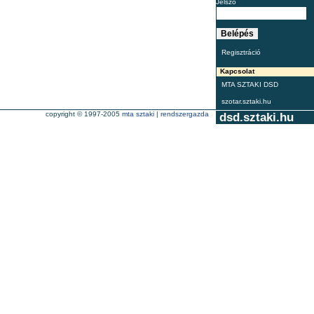
Jelszó
Regisztráció
Kapcsolat
MTA SZTAKI DSD
szotar.sztaki.hu
copyright © 1997-2005
mta sztaki
|
rendszergazda
dsd.sztaki.hu