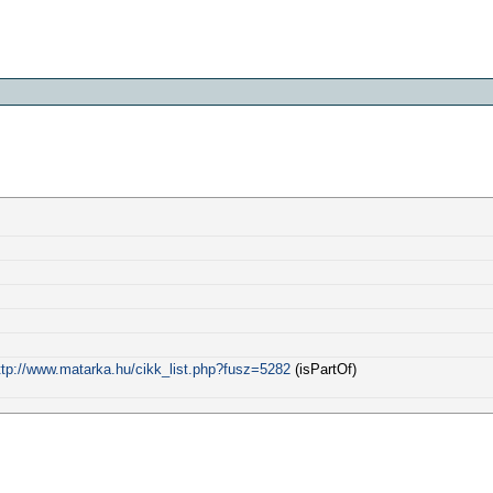
ttp://www.matarka.hu/cikk_list.php?fusz=5282
(isPartOf)