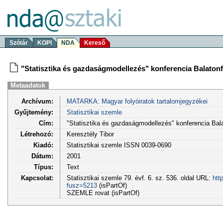
Szótár
KOPI
NDA
Kereső
"Statisztika és gazdaságmodellezés" konferencia Balaton
Metaadatok
Archívum:
MATARKA: Magyar folyóiratok tartalomjegyzékei
Gyűjtemény:
Statisztikai szemle
Cím:
"Statisztika és gazdaságmodellezés" konferencia Bal
Létrehozó:
Keresztély Tibor
Kiadó:
Statisztikai szemle ISSN 0039-0690
Dátum:
2001
Típus:
Text
Kapcsolat:
Statisztikai szemle 79. évf. 6. sz. 536. oldal URL:
htt
fusz=5213
(isPartOf)
SZEMLE rovat (isPartOf)