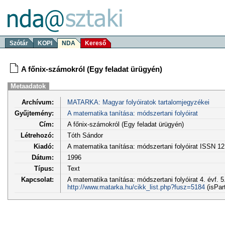
Szótár
KOPI
NDA
Kereső
A főnix-számokról (Egy feladat ürügyén)
Metaadatok
Archívum:
MATARKA: Magyar folyóiratok tartalomjegyzékei
Gyűjtemény:
A matematika tanítása: módszertani folyóirat
Cím:
A főnix-számokról (Egy feladat ürügyén)
Létrehozó:
Tóth Sándor
Kiadó:
A matematika tanítása: módszertani folyóirat ISSN 1
Dátum:
1996
Típus:
Text
Kapcsolat:
A matematika tanítása: módszertani folyóirat 4. évf. 5.
http://www.matarka.hu/cikk_list.php?fusz=5184
(isPar