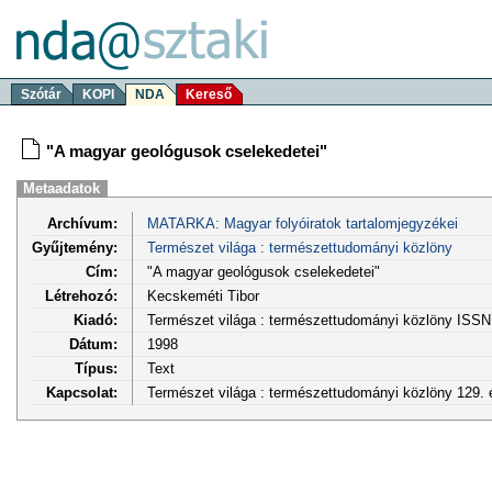
Szótár
KOPI
NDA
Kereső
"A magyar geológusok cselekedetei"
Metaadatok
Archívum:
MATARKA: Magyar folyóiratok tartalomjegyzékei
Gyűjtemény:
Természet világa : természettudományi közlöny
Cím:
"A magyar geológusok cselekedetei"
Létrehozó:
Kecskeméti Tibor
Kiadó:
Természet világa : természettudományi közlöny ISSN
Dátum:
1998
Típus:
Text
Kapcsolat:
Természet világa : természettudományi közlöny 129. é