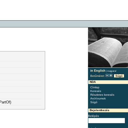
in English
|
magyarul
Betűméret:
Súgó
NDA
Címlap
Keresés
Részletes keresés
Archívumok
PartOf)
Súgó
Bejelentkezés
Belépés