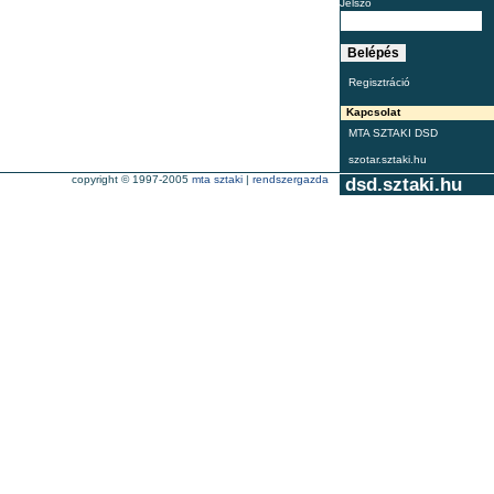
Jelszó
Regisztráció
Kapcsolat
MTA SZTAKI DSD
szotar.sztaki.hu
copyright © 1997-2005
mta sztaki
|
rendszergazda
dsd.sztaki.hu